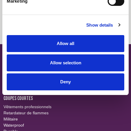
Marketing
Descriptif
Connexion
Fiche technique
Connexion
Show details
Allow all
SITE MAP
À propos
Allow selection
Teams
Carrières
Recherche tissu
Deny
Événements
Contact
COUPES COURTES
Vêtements professionnels
Retardateur de flammes
Militaire
Waterproof