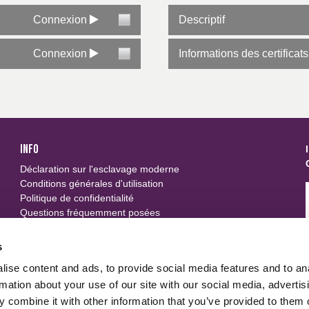
Connexion
Descriptif
e industrielle, 50 lavages à 75 °C Voir les certificats pour les détails s
Connexion
Informations des certificats
INFO
Déclaration sur l'esclavage moderne
Conditions générales d'utilisation
Politique de confidentialité
Questions fréquemment posées
SUIVEZ-NOUS
s
ise content and ads, to provide social media features and to an
u
rmation about your use of our site with our social media, advertis
 combine it with other information that you’ve provided to them o