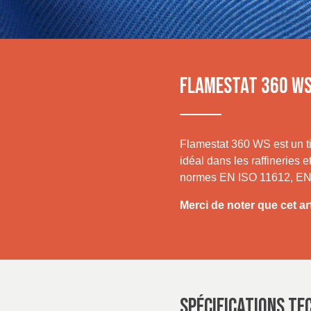
IRELAND & REPUBLIC
OF IRELAND
Media
Événements
FLAMESTAT 360 W
Contact
Recherche Avancée
Flamestat 360 WS est un tis
idéal dans les raffineries e
Connexion
normes EN ISO 11612, EN 
Merci de noter que cet ar
S'inscrire
SPÉCIFICATIONS TE