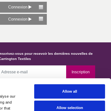
Connexion
pécifiques
Connexion
Inscrivez-vous pour recevoir les dernières nouvelles de
Carrington Textiles
Inscription
En cochant cette case, vous autorisez Carrington Textiles à
Allow all
conserver des données et des informations vous concernant et à les
alyse our
tiliser conformément à notre Politique de confidentialité, établie en
ing and
accord avec les exigences du Bureau du commissaire à l'information.
Allow selection
r that
Vous pouvez demander que vos données soient modifiées, mises à