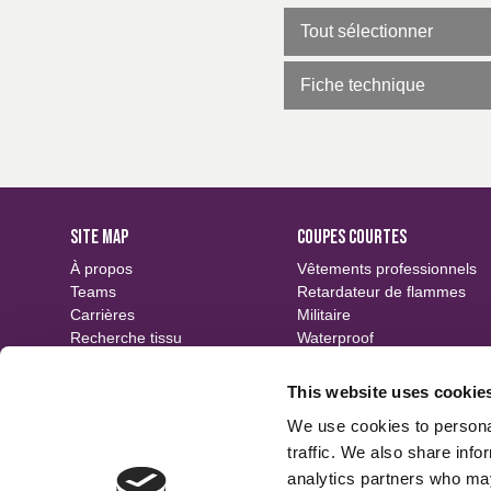
Uniformité des tons
Tout sélectionner
Testé en blanchisseri
Fiche technique
SITE MAP
COUPES COURTES
À propos
Vêtements professionnels
Teams
Retardateur de flammes
Carrières
Militaire
Recherche tissu
Waterproof
Événements
Durable
Contact
Motifs
This website uses cookie
Finitions
We use cookies to personal
traffic. We also share info
analytics partners who may