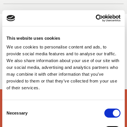
UK, NORTHERN
IRELAND & REPUBLIC
COULEURS DISPONIBLES
OF IRELAND
This website uses cookies
On-line Couleurs - s'il vous plaît nous contacter pour obtenir
We use cookies to personalise content and ads, to
des renseignements sur les nouveaux ajouts à la gamme
provide social media features and to analyse our traffic.
de couleurs, y compris ceux qui sont disponibles par
We also share information about your use of our site with
l'intermédiaire du service de colorant spécial qui peut faire
our social media, advertising and analytics partners who
l'objet d'ordonnances de meterage minimales
may combine it with other information that you’ve
provided to them or that they’ve collected from your use
of their services.
caractéristiques principales et accréditations
Consent
Necessary
Selection
Principales caractéristiques