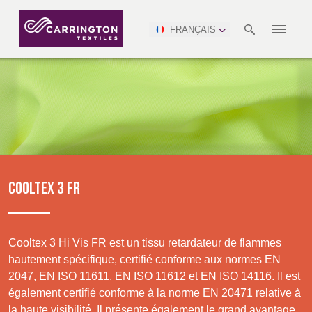
FRANÇAIS
À
RANGÉES
RESPECT DES
NEWSROOM
NSC
AFRICA &
PRODUCTION
NORTH
DSEI
INDUSTRIE
ENVIRONNEMENT
VIDÉOS
SOUTH
INTERSEC
TEAMS
PROPOS
NORMES
SAFETY
MIDDLE
AMERICA
AMERICA
VÊTEMENTS
PINCROFT
SOINS DE SANTÉ
CONGRESS
EAST
PROFESSIONNELS
& EXPO
TÉLÉCHARGEMENTS
ALLTEX
FABRICATION
RAPPORT SUR LE
RETARDATEUR DE
CTI
HÔTELLERIE ET
FLAMMES
DÉVELOPPEMENT
ASIA
AUSTRALIA &
LOISIRS
MGC
DURABLE
IDEX
ENFORCE
NEW ZEALAND
NAUMD
MILITAIRE
TAC
2025
ADVENTUM
WATERPROOF
COOLTEX 3 FR
DURABLE
CROATIA, SERBIA,
CYPRUS, GREECE
CARRIÈRES
PARTENAIRES
A+A
BOSNIA,
TECHTEXTIL
& MALTA
ENFORCE
MOTIFS
MONTENEGRO &
TAC (1)
Cooltex 3 Hi Vis FR est un tissu retardateur de flammes
FINITIONS
MACEDONIA
hautement spécifique, certifié conforme aux normes EN
CERTIFICATIONS
Discover
2047, EN ISO 11611, EN ISO 11612 et EN ISO 14116. Il est
TECHTEXTIL
NAUMD
FUTURE
également certifié conforme à la norme EN 20471 relative à
(1)
CZECH REP,
2026
ESTONIA,
FORCES
Products
la haute visibilité. Il présente également le grand avantage