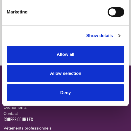
Téléchargements
Marketing
Tout sélectionner
Connexion
Descriptif
Connexion
Show details
Fiche technique
Connexion
Allow all
Allow selection
SITE MAP
À propos
Teams
Deny
Carrières
Recherche tissu
Événements
Contact
COUPES COURTES
Vêtements professionnels