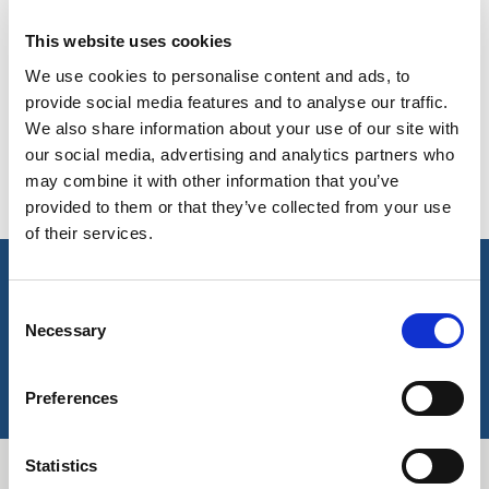
COULEURS DISPONIBLES
This website uses cookies
On-line Couleurs - s'il vous plaît nous contacter pour obtenir
UK, NORTHERN
We use cookies to personalise content and ads, to
des renseignements sur les nouveaux ajouts à la gamme
IRELAND & REPUBLIC
provide social media features and to analyse our traffic.
de couleurs, y compris ceux qui sont disponibles par
OF IRELAND
We also share information about your use of our site with
l'intermédiaire du service de colorant spécial qui peut faire
our social media, advertising and analytics partners who
l'objet d'ordonnances de meterage minimales
may combine it with other information that you’ve
provided to them or that they’ve collected from your use
of their services.
caractéristiques principales et accréditations
Consent
Necessary
Selection
Principales caractéristiques
Certifié OEKO-TEX®
Preferences
Statistics