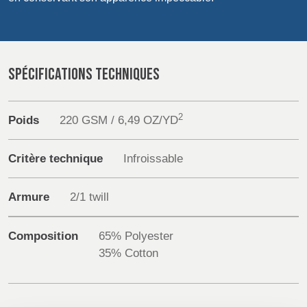
POLAND &
LITHUANIA &
SLOVAKIA
LATVIA
Sustainability
NAUMD 2026 (1)
FUTURE FORCES
(1)
Media
FINLANDE
FRANCE, ITALY,
SPÉCIFICATIONS TECHNIQUES
MOROCCO,
PORTUGAL, SPAIN
Événements
& TUNISIA
2
Poids
220 GSM / 6,49 OZ/YD
Contact
GERMANY,
HOLLAND
Critère technique
Infroissable
Recherche Avancée
AUSTRIA &
SWITZERLAND
Armure
2/1 twill
Connexion
DINDE
BULGARIA,
BELGIUM,
S'inscrire
Composition
65% Polyester
GREECE,
DENMARK,
35% Cotton
HUNGARY,
ICELAND,
ROMANIA
NORWAY &
&
SWEDEN
SLOVENIA