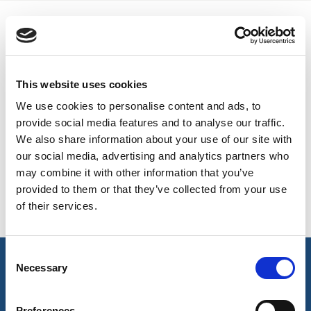
COULEURS DISPONIBLES
UK, NORTHERN
IRELAND & REPUBLIC
On-line Couleurs - s'il vous plaît nous contacter pour obtenir
OF IRELAND
This website uses cookies
des renseignements sur les nouveaux ajouts à la gamme
de couleurs, y compris ceux qui sont disponibles par
We use cookies to personalise content and ads, to
l'intermédiaire du service de colorant spécial qui peut faire
provide social media features and to analyse our traffic.
l'objet d'ordonnances de meterage minimales
We also share information about your use of our site with
our social media, advertising and analytics partners who
may combine it with other information that you’ve
Navy
Black
provided to them or that they’ve collected from your use
321
400
of their services.
Consent
caractéristiques principales et accréditations
Necessary
Selection
Preferences