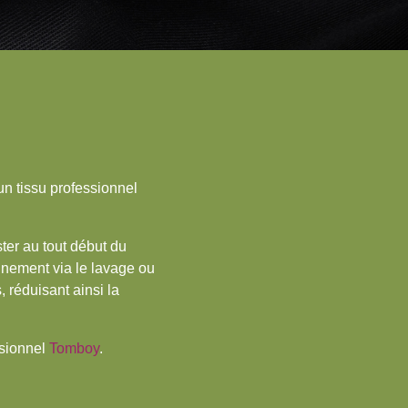
un tissu professionnel
ster au tout début du
nnement via le lavage ou
 réduisant ainsi la
ssionnel
Tomboy
.