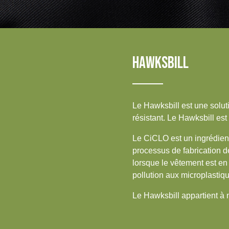
IRELAND & REPUBLIC
Sustainability
OF IRELAND
Media
HAWKSBILL
Événements
Contact
Le Hawksbill est une solut
Recherche Avancée
résistant. Le Hawksbill es
Connexion
Le CiCLO est un ingrédient 
processus de fabrication d
S'inscrire
lorsque le vêtement est en 
pollution aux microplastiqu
Le Hawksbill appartient à 