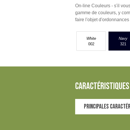
On-line Couleurs - s'il vo
gamme de couleurs, y compr
faire l'objet d'ordonnance
White
Navy
002
321
caractéristiques 
Principales caracté
Polyester CiCLO
Coton biologique
Convient au lavage i