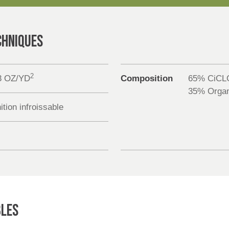
CHNIQUES
2
3 OZ/YD
Composition
65% CiCLO
35% Organ
ition infroissable
BLES