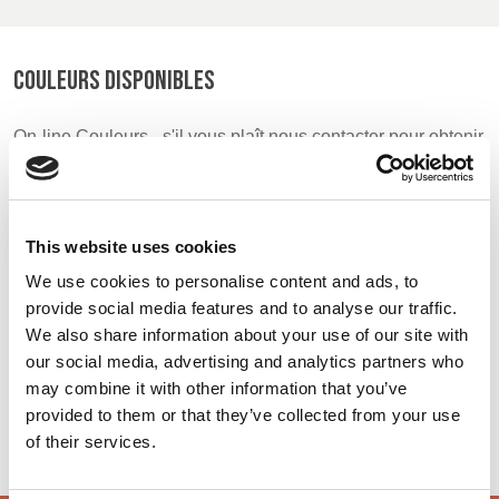
UK, NORTHERN
COULEURS DISPONIBLES
IRELAND & REPUBLIC
OF IRELAND
On-line Couleurs - s'il vous plaît nous contacter pour obtenir
des renseignements sur les nouveaux ajouts à la gamme
de couleurs, y compris ceux qui sont disponibles par
l'intermédiaire du service de colorant spécial qui peut faire
l'objet d'ordonnances de meterage minimales
This website uses cookies
We use cookies to personalise content and ads, to
provide social media features and to analyse our traffic.
Orange
Charcoal
Royal Box
We also share information about your use of our site with
48298
48449
48297
our social media, advertising and analytics partners who
may combine it with other information that you’ve
Navy
provided to them or that they’ve collected from your use
48383
of their services.