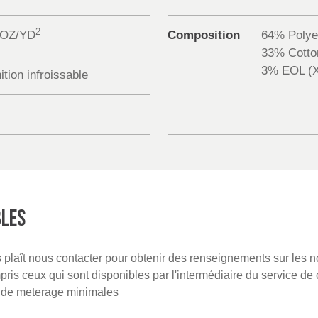
2
 OZ/YD
Composition
64% Polye
33% Cotto
3% EOL (
ition infroissable
BLES
us plaît nous contacter pour obtenir des renseignements sur les 
is ceux qui sont disponibles par l'intermédiaire du service de 
s de meterage minimales