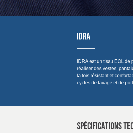
IRELAND & REPUBLIC
Sustainability
OF IRELAND
Media
Événements
IDRA
Contact
IDRA est un tissu EOL de 
Recherche Avancée
réaliser des vestes, pantal
la fois résistant et confort
Connexion
cycles de lavage et de port
S'inscrire
SPÉCIFICATIONS TE