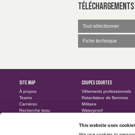
Téléchargements
Tout sélectionner
Fiche technique
SITE MAP
COUPES COURTES
À propos
Vêtements professionnels
Teams
Retardateur de flammes
Carrières
Militaire
Recherche tissu
Waterproof
Événements
Durable
Contact
Motifs
This website uses cookie
Finitions
We use cookies to personal