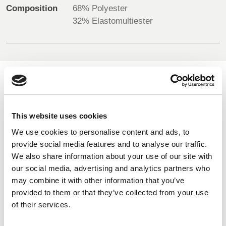
Composition
68% Polyester
32% Elastomultiester
UK, NORTHERN
IRELAND & REPUBLIC
OF IRELAND
COULEURS DISPONIBLES
On-line Couleurs - s'il vous plaît nous contacter pour obtenir
This website uses cookies
des renseignements sur les nouveaux ajouts à la gamme
We use cookies to personalise content and ads, to
de couleurs, y compris ceux qui sont disponibles par
provide social media features and to analyse our traffic.
l'intermédiaire du service de colorant spécial qui peut faire
We also share information about your use of our site with
l'objet d'ordonnances de meterage minimales
our social media, advertising and analytics partners who
may combine it with other information that you’ve
provided to them or that they’ve collected from your use
High Vis Yellow
Black
602
506
of their services.