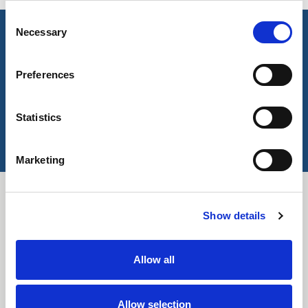
Consent
Necessary
Selection
caractéristiques principales et accréditations
Preferences
Principales caractéristiques
4-way stretch
Statistics
Technologie COOLMAX®
Accréditations
30N Load 3 cycles
Marketing
Residual extension
EN 20471
EN 20471 Contrast trims
Téléchargements
Show details
Tout sélectionner
Connexion
Allow all
Descriptif
Connexion
Allow selection
Fiche technique
Connexion