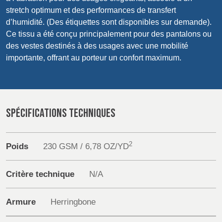
POLAND &
LITHUANIA &
Products
stretch optimum et des performances de transfert
SLOVAKIA
LATVIA
d’humidité. (Des étiquettes sont disponibles sur demande).
NAUMD 2026 (1)
FUTURE FORCES
Sustainability
Ce tissu a été conçu principalement pour des pantalons ou
(1)
FINLANDE
FRANCE, ITALY,
des vestes destinés à des usages avec une mobilité
MOROCCO,
Media
importante, offrant au porteur un confort maximum.
PORTUGAL, SPAIN
& TUNISIA
Événements
Contact
SPÉCIFICATIONS TECHNIQUES
GERMANY,
HOLLAND
AUSTRIA &
Recherche Avancée
SWITZERLAND
2
Poids
230 GSM / 6,78 OZ/YD
Connexion
DINDE
BULGARIA,
BELGIUM,
Critère technique
N/A
GREECE,
DENMARK,
S'inscrire
HUNGARY,
ICELAND,
ROMANIA
NORWAY &
Armure
Herringbone
&
SWEDEN
SLOVENIA