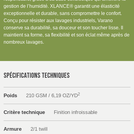
POLAND &
LITHUANIA &
Products
gestion de l’humidité. XLANCE® garantit une élasticité
SLOVAKIA
LATVIA
exceptionnelle et durable, sans compromettre le confort.
NAUMD 2026 (1)
FUTURE FORCES
Sustainability
Conçu pour résister aux lavages industriels, Varano
(1)
FINLANDE
FRANCE, ITALY,
conserve sa durabilité, sa douceur et son toucher lisse. Il
MOROCCO,
Media
maintient sa forme, sa flexibilité et son éclat même après de
PORTUGAL, SPAIN
nombreux lavages.
& TUNISIA
Événements
Contact
GERMANY,
HOLLAND
AUSTRIA &
SPÉCIFICATIONS TECHNIQUES
Recherche Avancée
SWITZERLAND
2
Connexion
Poids
210 GSM / 6,19 OZ/YD
DINDE
BULGARIA,
BELGIUM,
GREECE,
DENMARK,
S'inscrire
Critère technique
Finition infroissable
HUNGARY,
ICELAND,
ROMANIA
NORWAY &
&
SWEDEN
Armure
2/1 twill
SLOVENIA