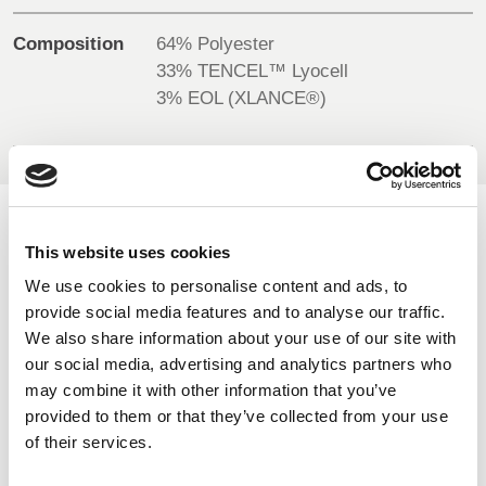
Composition
64% Polyester
UK, NORTHERN
33% TENCEL™ Lyocell
IRELAND & REPUBLIC
3% EOL (XLANCE®)
OF IRELAND
COULEURS DISPONIBLES
This website uses cookies
We use cookies to personalise content and ads, to
On-line Couleurs - s'il vous plaît nous contacter pour obtenir
provide social media features and to analyse our traffic.
des renseignements sur les nouveaux ajouts à la gamme
We also share information about your use of our site with
de couleurs, y compris ceux qui sont disponibles par
our social media, advertising and analytics partners who
l'intermédiaire du service de colorant spécial qui peut faire
may combine it with other information that you’ve
l'objet d'ordonnances de meterage minimales
provided to them or that they’ve collected from your use
of their services.
White
Navy