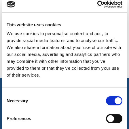
On-line Couleurs - s'il vous plaît nous contacter pour obtenir
des renseignements sur les nouveaux ajouts à la gamme
UK, NORTHERN
de couleurs, y compris ceux qui sont disponibles par
This website uses cookies
IRELAND & REPUBLIC
l'intermédiaire du service de colorant spécial qui peut faire
OF IRELAND
We use cookies to personalise content and ads, to
l'objet d'ordonnances de meterage minimales
provide social media features and to analyse our traffic.
We also share information about your use of our site with
our social media, advertising and analytics partners who
Black & White
Blue & White
002
001
may combine it with other information that you’ve
provided to them or that they’ve collected from your use
of their services.
caractéristiques principales et accréditations
Consent
Necessary
Selection
Principales caractéristiques
Preferences