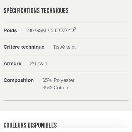
POLAND &
LITHUANIA &
SLOVAKIA
LATVIA
Sustainability
SPÉCIFICATIONS TECHNIQUES
NAUMD 2026 (1)
FUTURE FORCES
(1)
Media
FINLANDE
FRANCE, ITALY,
2
Poids
190 GSM / 5,6 OZ/YD
MOROCCO,
Événements
PORTUGAL, SPAIN
& TUNISIA
Critère technique
Tissé teint
Contact
Armure
2/1 twill
GERMANY,
HOLLAND
Recherche Avancée
AUSTRIA &
SWITZERLAND
Composition
65% Polyester
Connexion
35% Cotton
S'inscrire
DINDE
BULGARIA,
BELGIUM,
GREECE,
DENMARK,
HUNGARY,
ICELAND,
ROMANIA
NORWAY &
COULEURS DISPONIBLES
&
SWEDEN
SLOVENIA