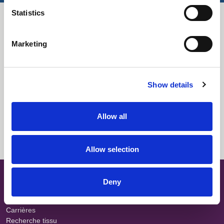
Statistics
Téléchargements
Marketing
Tout sélectionner
Connexion
Descriptif
Connexion
Show details
Fiche technique
Connexion
Allow all
Gamme de coloris
Connexion
Allow selection
SITE MAP
Deny
À propos
Teams
Carrières
Recherche tissu