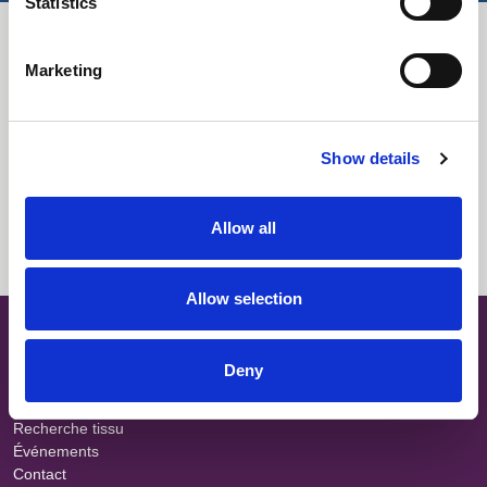
Contrôle de l’humidité
Statistics
Téléchargements
Marketing
Tout sélectionner
Connexion
Show details
Descriptif
Connexion
Fiche technique
Connexion
Allow all
Allow selection
SITE MAP
À propos
Deny
Teams
Carrières
Recherche tissu
Événements
Contact