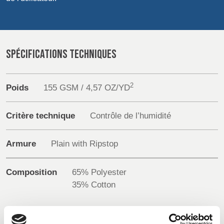
POLAND &
LITHUANIA &
Sustainability
SLOVAKIA
LATVIA
NAUMD 2026 (1)
FUTURE FORCES
(1)
Media
FINLANDE
FRANCE, ITALY,
SPÉCIFICATIONS TECHNIQUES
MOROCCO,
Événements
PORTUGAL, SPAIN
& TUNISIA
2
Contact
Poids
155 GSM / 4,57 OZ/YD
Recherche Avancée
GERMANY,
HOLLAND
Critère technique
Contrôle de l’humidité
AUSTRIA &
SWITZERLAND
Connexion
Armure
Plain with Ripstop
S'inscrire
DINDE
BULGARIA,
BELGIUM,
Composition
65% Polyester
GREECE,
DENMARK,
35% Cotton
HUNGARY,
ICELAND,
ROMANIA
NORWAY &
&
SWEDEN
SLOVENIA