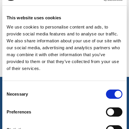
COULEURS DISPONIBLES
This website uses cookies
UK, NORTHERN
IRELAND & REPUBLIC
We use cookies to personalise content and ads, to
On-line Couleurs - s'il vous plaît nous contacter pour obtenir
OF IRELAND
provide social media features and to analyse our traffic.
des renseignements sur les nouveaux ajouts à la gamme
We also share information about your use of our site with
de couleurs, y compris ceux qui sont disponibles par
our social media, advertising and analytics partners who
l'intermédiaire du service de colorant spécial qui peut faire
may combine it with other information that you’ve
l'objet d'ordonnances de meterage minimales
provided to them or that they’ve collected from your use
of their services.
Consent
caractéristiques principales et accréditations
Necessary
Selection
Principales caractéristiques
Preferences
Protection UVPF
Certifié OEKO-TEX®