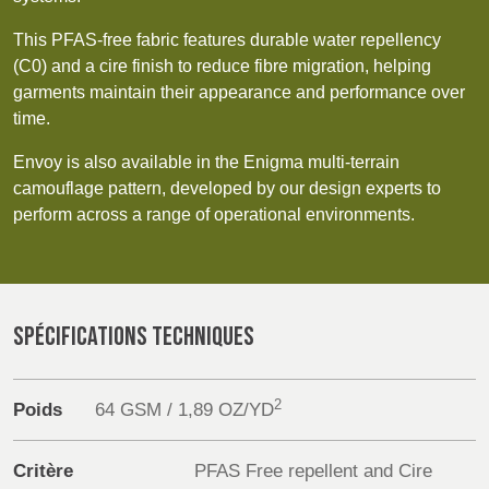
POLAND &
LITHUANIA &
SLOVAKIA
LATVIA
Products
This PFAS-free fabric features durable water repellency
NAUMD 2026 (1)
FUTURE FORCES
(C0) and a cire finish to reduce fibre migration, helping
(1)
Sustainability
garments maintain their appearance and performance over
FINLANDE
FRANCE, ITALY,
time.
MOROCCO,
Media
PORTUGAL, SPAIN
Envoy is also available in the Enigma multi-terrain
& TUNISIA
camouflage pattern, developed by our design experts to
Événements
perform across a range of operational environments.
GERMANY,
HOLLAND
Contact
AUSTRIA &
SWITZERLAND
Recherche Avancée
SPÉCIFICATIONS TECHNIQUES
Connexion
DINDE
BULGARIA,
BELGIUM,
GREECE,
DENMARK,
2
Poids
64 GSM / 1,89 OZ/YD
HUNGARY,
ICELAND,
S'inscrire
ROMANIA
NORWAY &
&
SWEDEN
Critère
PFAS Free repellent and Cire
SLOVENIA