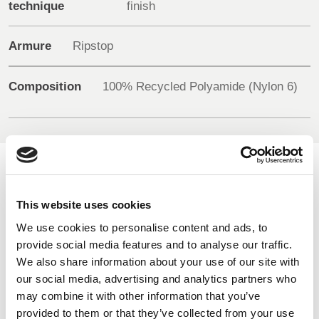
technique
finish
Armure
Ripstop
UK, NORTHERN
IRELAND & REPUBLIC
OF IRELAND
Composition
100% Recycled Polyamide (Nylon 6)
COULEURS DISPONIBLES
This website uses cookies
On-line Couleurs - s'il vous plaît nous contacter pour obtenir
We use cookies to personalise content and ads, to
des renseignements sur les nouveaux ajouts à la gamme
provide social media features and to analyse our traffic.
de couleurs, y compris ceux qui sont disponibles par
We also share information about your use of our site with
l'intermédiaire du service de colorant spécial qui peut faire
our social media, advertising and analytics partners who
l'objet d'ordonnances de meterage minimales
may combine it with other information that you’ve
provided to them or that they’ve collected from your use