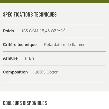
POLAND &
LITHUANIA &
SLOVAKIA
LATVIA
Products
NAUMD 2026 (1)
FUTURE FORCES
SPÉCIFICATIONS TECHNIQUES
(1)
Sustainability
FINLANDE
FRANCE, ITALY,
MOROCCO,
2
Poids
185 GSM / 5,46 OZ/YD
Media
PORTUGAL, SPAIN
& TUNISIA
Critère technique
Retardateur de flamme
Événements
GERMANY,
HOLLAND
Contact
Armure
Plain
AUSTRIA &
SWITZERLAND
Recherche Avancée
Composition
100% Cotton
DINDE
BULGARIA,
BELGIUM,
Connexion
GREECE,
DENMARK,
HUNGARY,
ICELAND,
S'inscrire
ROMANIA
NORWAY &
COULEURS DISPONIBLES
&
SWEDEN
SLOVENIA