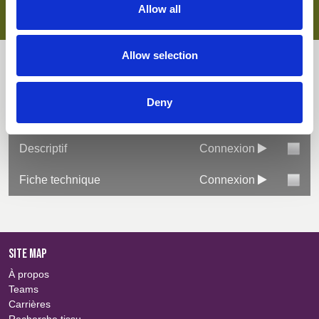
100% cotton for comfort, softness & moisture control
Allow all
EN ISO 14116
Good colour retention (colour fastness)
Allow selection
Téléchargements
Deny
Tout sélectionner
Connexion
Descriptif
Connexion
Fiche technique
Connexion
SITE MAP
À propos
Teams
Carrières