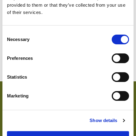
provided to them or that they’ve collected from your use
of their services.
SWEDISH
1814-560
Suède
Abu D
Consent
Necessary
Selection
Preferences
Statistics
caractéristiques principales et accréditations
Marketing
Principales caractéristiques
Show details
Chemical flame retardant finish
Lightweight with protection against flame spread
Accréditations