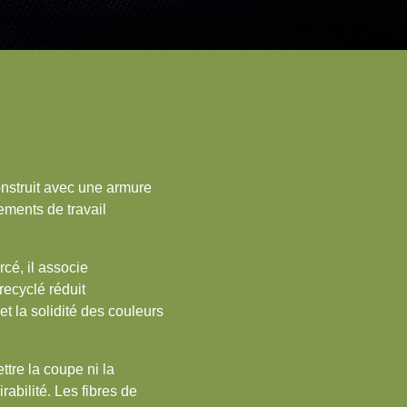
nstruit avec une armure
ements de travail
cé, il associe
recyclé réduit
t la solidité des couleurs
ttre la coupe ni la
rabilité. Les fibres de