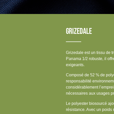
IRELAND & REPUBLIC
OF IRELAND
Sustainability
Media
GRIZEDALE
Événements
Contact
Grizedale est un tissu de
Panama 1/2 robuste, il off
Recherche Avancée
exigeants.
Connexion
Composé de 52 % de polyest
responsabilité environnemen
S'inscrire
considérablement l’empreint
nécessaires aux usages pr
Le polyester biosourcé ajou
résistance. Avec un poids m