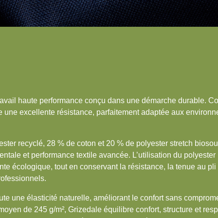
 travail haute performance conçu dans une démarche durable. Co
re une excellente résistance, parfaitement adaptée aux environn
er recyclé, 28 % de coton et 20 % de polyester stretch biosour
tale et performance textile avancée. L’utilisation du polyester 
e écologique, tout en conservant la résistance, la tenue au pli e
ofessionnels.
te une élasticité naturelle, améliorant le confort sans comprome
oyen de 245 g/m², Grizedale équilibre confort, structure et respi