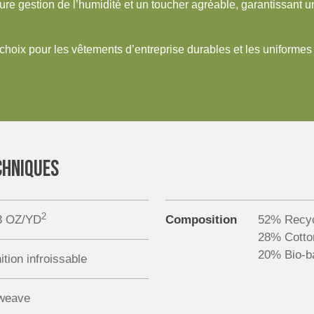
re gestion de l’humidité et un toucher agréable, garantissant un
choix pour les vêtements d’entreprise durables et les uniformes 
CHNIQUES
2
3 OZ/YD
Composition
52% Recyc
28% Cotto
20% Bio-ba
ition infroissable
weave