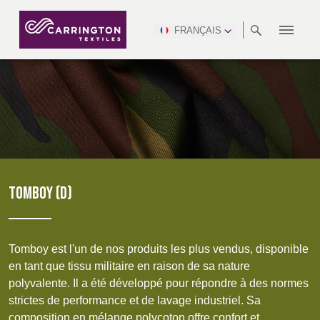
FRANÇAIS
À
RANGÉES
RESPECT DES
NEWSROOM
NSC
AFRICA &
PRODUCTION
NORTH
DSEI
INDUSTRIE
ENVIRONNEMENT
VIDÉOS
SOUTH
INTERSEC
TEAMS
PROPOS
NORMES
SAFETY
MIDDLE
AMERICA
AMERICA
VÊTEMENTS
PINCROFT
SOINS DE SANTÉ
CONGRESS
EAST
PROFESSIONNELS
& EXPO
TÉLÉCHARGEMENTS
ALLTEX
FABRICATION
RAPPORT SUR LE
RETARDATEUR DE
CTI
HÔTELLERIE ET
FLAMMES
DÉVELOPPEMENT
ASIA
AUSTRALIA &
LOISIRS
MGC
DURABLE
IDEX
ENFORCE
NEW ZEALAND
NAUMD
MILITAIRE
TAC
2025
ADVENTUM
WATERPROOF
TOMBOY (D)
DURABLE
CROATIA, SERBIA,
CYPRUS, GREECE
CARRIÈRES
PARTENAIRES
A+A
BOSNIA,
TECHTEXTIL
& MALTA
ENFORCE
MOTIFS
MONTENEGRO &
TAC (1)
Tomboy est l'un de nos produits les plus vendus, disponible
FINITIONS
MACEDONIA
en tant que tissu militaire en raison de sa nature
CERTIFICATIONS
polyvalente. Il a été développé pour répondre à des normes
TECHTEXTIL
NAUMD
FUTURE
strictes de performance et de lavage industriel. Sa
(1)
CZECH REP,
2026
ESTONIA,
FORCES
composition en mélange polycoton offre confort et