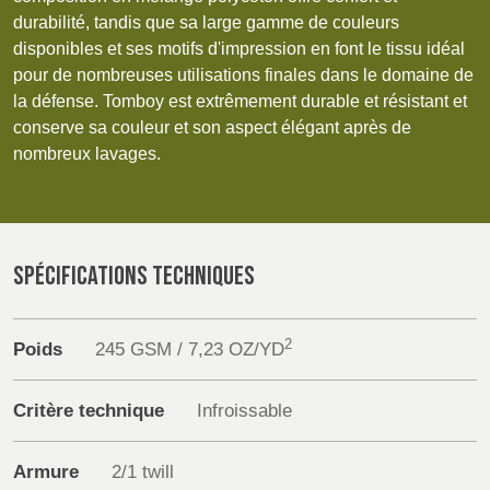
POLAND &
LITHUANIA &
Discover
durabilité, tandis que sa large gamme de couleurs
SLOVAKIA
LATVIA
disponibles et ses motifs d'impression en font le tissu idéal
NAUMD 2026 (1)
FUTURE FORCES
Products
pour de nombreuses utilisations finales dans le domaine de
(1)
FINLANDE
FRANCE, ITALY,
la défense. Tomboy est extrêmement durable et résistant et
Sustainability
MOROCCO,
conserve sa couleur et son aspect élégant après de
PORTUGAL, SPAIN
nombreux lavages.
& TUNISIA
Media
Événements
GERMANY,
HOLLAND
AUSTRIA &
SPÉCIFICATIONS TECHNIQUES
Contact
SWITZERLAND
2
Recherche Avancée
Poids
245 GSM / 7,23 OZ/YD
DINDE
BULGARIA,
BELGIUM,
GREECE,
DENMARK,
Connexion
Critère technique
Infroissable
HUNGARY,
ICELAND,
ROMANIA
NORWAY &
S'inscrire
&
SWEDEN
Armure
2/1 twill
SLOVENIA