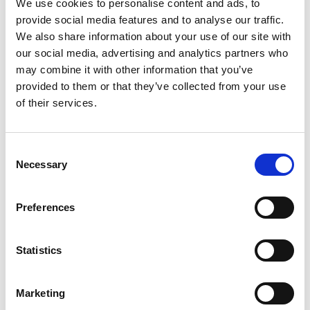
We use cookies to personalise content and ads, to
Motifs
provide social media features and to analyse our traffic.
We also share information about your use of our site with
our social media, advertising and analytics partners who
may combine it with other information that you’ve
provided to them or that they’ve collected from your use
of their services.
Consent
Necessary
Selection
SWEDISH
1814-560
Preferences
Suède
Abu D
Statistics
Marketing