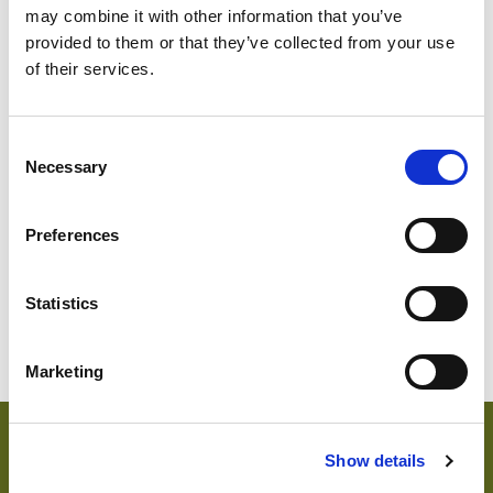
may combine it with other information that you’ve
provided to them or that they’ve collected from your use
of their services.
Consent
SWEDISH
Necessary
Selection
1814-560
Suède
Abu D
Preferences
Statistics
Marketing
caractéristiques principales et accréditations
Show details