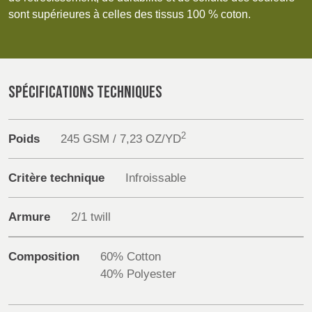
POLAND &
LITHUANIA &
sont supérieures à celles des tissus 100 % coton.
SLOVAKIA
LATVIA
Products
NAUMD 2026 (1)
FUTURE FORCES
(1)
Sustainability
FINLANDE
FRANCE, ITALY,
MOROCCO,
SPÉCIFICATIONS TECHNIQUES
PORTUGAL, SPAIN
Media
& TUNISIA
Événements
2
Poids
245 GSM / 7,23 OZ/YD
GERMANY,
HOLLAND
Contact
AUSTRIA &
Critère technique
Infroissable
SWITZERLAND
Recherche Avancée
Armure
2/1 twill
DINDE
BULGARIA,
BELGIUM,
Connexion
GREECE,
DENMARK,
Composition
60% Cotton
HUNGARY,
ICELAND,
40% Polyester
S'inscrire
ROMANIA
NORWAY &
&
SWEDEN
SLOVENIA