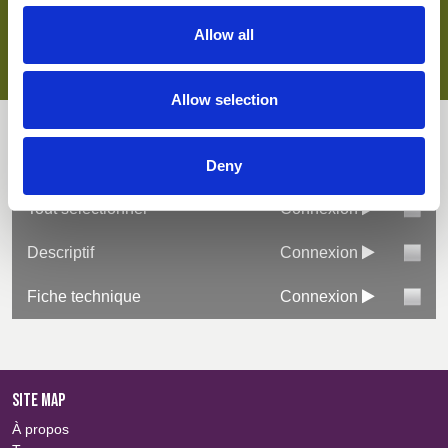
Principales caractéristiques
Allow all
Convient au blanchissage industriel
Protection UVPF
Allow selection
Finition soin aisé
Certifié OEKO-TEX®
Téléchargements
Deny
Tout sélectionner
Connexion
Descriptif
Connexion
Fiche technique
Connexion
SITE MAP
À propos