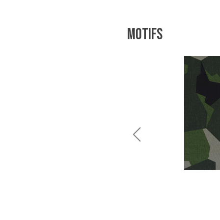
Motifs
NZDF
R3948/8
La nouvelle-Zélande