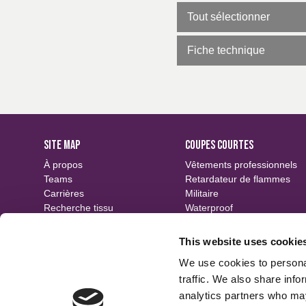
Tout sélectionner
Fiche technique
SITE MAP
COUPES COURTES
À propos
Vêtements professionnels
Teams
Retardateur de flammes
Carrières
Militaire
Recherche tissu
Waterproof
Événements
Durable
Contact
Motifs
This website uses cookie
Finitions
We use cookies to personal
traffic. We also share info
analytics partners who may