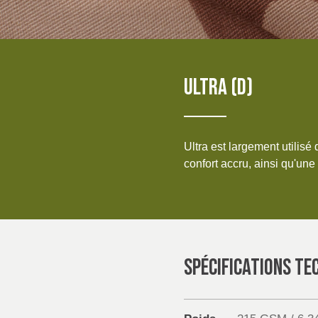
Products
IRELAND & REPUBLIC
OF IRELAND
Sustainability
Media
ULTRA (D)
Événements
Ultra est largement utilisé
Contact
confort accru, ainsi qu'une
Recherche Avancée
Connexion
S'inscrire
SPÉCIFICATIONS TE