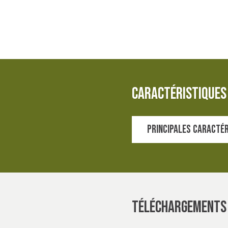
caractéristiques 
Principales caracté
Protection UVPF
Finition soin aisé
Certifié OEKO-TEX
Téléchargements