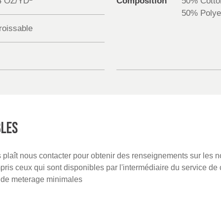
4 OZ/YD
Composition
50% Cotto
50% Polye
froissable
BLES
us plaît nous contacter pour obtenir des renseignements sur les 
is ceux qui sont disponibles par l'intermédiaire du service de 
s de meterage minimales