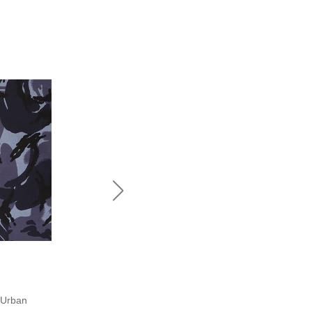
BAHRAIN CAMO
R1610/4
,Urban
Bahrain