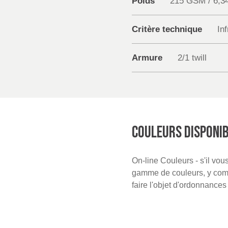
Poids
215 GSM / 6,3
Critère technique
In
Armure
2/1 twill
COULEURS DISPONI
On-line Couleurs - s'il vo
gamme de couleurs, y compr
faire l'objet d'ordonnance