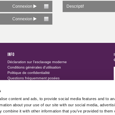
Connexion
Descriptif
Connexion
INFO
Déclaration sur l'esclavage moderne
Conditions générales d'utilisation
Politique de confidentialité
Questions fréquemment posées
SUIVEZ-NOUS
s
ise content and ads, to provide social media features and to an
u
rmation about your use of our site with our social media, advertis
 combine it with other information that you’ve provided to them o