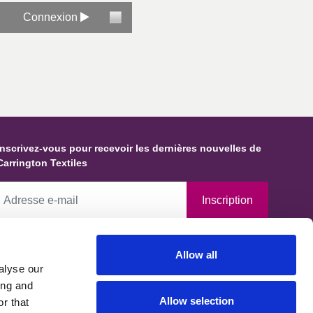
Connexion
Inscrivez-vous pour recevoir les dernières nouvelles de
Carrington Textiles
Inscription
En cochant cette case, vous autorisez Carrington Textiles à
Allow all
conserver des données et des informations vous concernant et à les
alyse our
tiliser conformément à notre Politique de confidentialité, établie en
ing and
accord avec les exigences du Bureau du commissaire à l'information.
Allow selection
r that
Vous pouvez demander que vos données soient modifiées, mises à