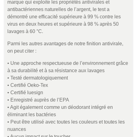
Discover
marque qui exploite les propriétés antivirales et
antibactériennes naturelles de l’argent, le test a
Products
démontré une efficacité supérieure à 99 % contre les
UK, NORTHERN
virus en deux heures et supérieure à 98 % après 50
IRELAND & REPUBLIC
Sustainability
lavages à 60 °C.
OF IRELAND
Parmi les autres avantages de notre finition antivirale,
Media
on peut citer :
Événements
• Une approche respectueuse de l’environnement grâce
à sa durabilité et à sa résistance aux lavages
Contact
• Testé dermatologiquement
• Certifié Oeko-Tex
• Certifié luesign
Recherche Avancée
• Enregistré auprès de l’EPA
• Agit également comme un déodorant intégré en
Connexion
éliminant les bactéries
• Peut être utilisé avec toutes les couleurs et toutes les
S'inscrire
nuances
• Aucun impact sur le toucher