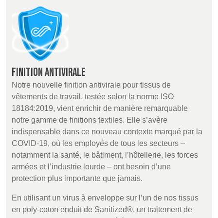
POLAND &
LITHUANIA &
SLOVAKIA
LATVIA
NAUMD 2026 (1)
FUTURE FORCES
(1)
FINLANDE
FRANCE, ITALY,
MOROCCO,
PORTUGAL, SPAIN
Finition antivirale
& TUNISIA
Notre nouvelle finition antivirale pour tissus de
vêtements de travail, testée selon la norme ISO
18184:2019, vient enrichir de manière remarquable
GERMANY,
HOLLAND
notre gamme de finitions textiles. Elle s’avère
AUSTRIA &
SWITZERLAND
indispensable dans ce nouveau contexte marqué par la
COVID-19, où les employés de tous les secteurs –
notamment la santé, le bâtiment, l’hôtellerie, les forces
DINDE
BULGARIA,
BELGIUM,
armées et l’industrie lourde – ont besoin d’une
GREECE,
DENMARK,
protection plus importante que jamais.
HUNGARY,
ICELAND,
ROMANIA
NORWAY &
En utilisant un virus à enveloppe sur l’un de nos tissus
&
SWEDEN
en poly-coton enduit de Sanitized®, un traitement de
SLOVENIA