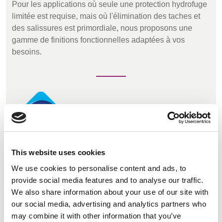
Pour les applications où seule une protection hydrofuge
limitée est requise, mais où l'élimination des taches et
des salissures est primordiale, nous proposons une
gamme de finitions fonctionnelles adaptées à vos
besoins.
This website uses cookies
Traitement antibactérien/antimicrobien
We use cookies to personalise content and ads, to
La technologie « Sanitized® Silver » s'appuie sur un
provide social media features and to analyse our traffic.
traitement hygiénique bien connu et éprouvé, qui tire
We also share information about your use of our site with
parti des propriétés antibactériennes reconnues de
our social media, advertising and analytics partners who
l'argent. Notre technologie a permis d'améliorer ces
may combine it with other information that you’ve
propriétés et de les rendre plus faciles à exploiter et à