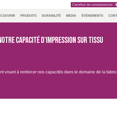
Carrefour de connaissances
ÉCOUVRIR
PRODUITS
DURABILITÉ
MEDIA
ÉVÉNEMENTS
CON
IE
NNEMENT
RSEC
UTH
TEAMS
IDEX
ASIA
RAPPORT SUR LE
TÉLÉCHARGEMENTS
ENFORCE
AUSTRALIA
CARRIÈRES
NAUMD
CROATIA,
A+A
PA
ERICA
DÉVELOPPEMENT
TAC
& NEW
2025
SERBIA,
 SANTÉ
DURABLE
ZEALAND
BOSNIA,
otre capacité d'impression sur tissu
MONTENE
ION
& MACEDO
IE ET LOISIRS
026
FUTURE FORCES
NAUMD 2026 
NCE,
GERMANY,
HOLLAND
DINDE
t visant à renforcer nos capacités dans le domaine de la fabrica
Y,
AUSTRIA &
ROCCO,
SWITZERLAND
TUGAL,
IN &
ISIA