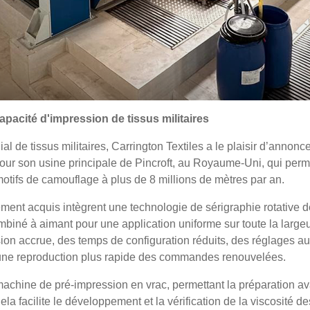
pacité d'impression de tissus militaires
l de tissus militaires, Carrington Textiles a le plaisir d’annonce
ur son usine principale de Pincroft, au Royaume-Uni, qui perm
otifs de camouflage à plus de 8 millions de mètres par an.
ent acquis intègrent une technologie de sérigraphie rotative 
iné à aimant pour une application uniforme sur toute la largeu
on accrue, des temps de configuration réduits, des réglages au
une reproduction plus rapide des commandes renouvelées.
achine de pré-impression en vrac, permettant la préparation av
la facilite le développement et la vérification de la viscosité de