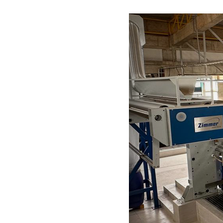
IRELAND & REPUBLIC
Products
OF IRELAND
Sustainability
Media
Événements
Contact
Recherche Avancée
Connexion
S'inscrire