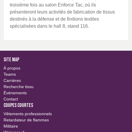
troisième fois au salon Enforce Tac, où ils
présenteront leurs activités de fabrication de tissus
destinés à la défense et de finitions textiles
spécialisées dans le hall 8, stand 116.
SITE MAP
À propos
Teams
Carrières
Recherche tissu
Événements
Contact
COUPES COURTES
Vêtements professionnels
Retardateur de flammes
Militaire