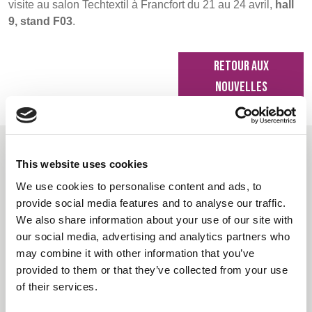
visite au salon Techtextil à Francfort du 21 au 24 avril,
hall
9, stand F03
.
RETOUR AUX
NOUVELLES
Lectures recommandées
This website uses cookies
We use cookies to personalise content and ads, to
provide social media features and to analyse our traffic.
We also share information about your use of our site with
Carrington Textiles publie son troisième
our social media, advertising and analytics partners who
rapport de développement durable
may combine it with other information that you’ve
provided to them or that they’ve collected from your use
of their services.