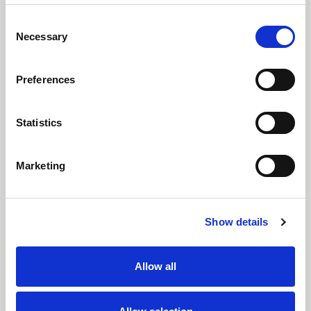
Consent
Necessary
Selection
Preferences
Statistics
14 juillet 2026
Notre troisième rapport de développement durable
Marketing
met en avant les investissements continus réalisés
par le groupe RTS Textiles dans les énergies
renouvelables, la gestion responsable de l'eau, les
Show details
initiatives en faveur de l'économie circulaire et la
production responsable.
Allow all
Les premiers mélanges intrinsèquement