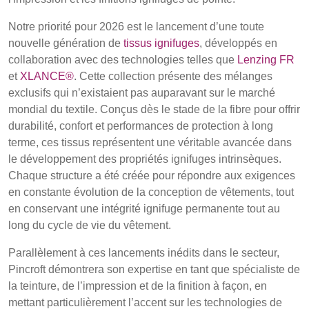
Contact
Notre priorité pour 2026 est le lancement d’une toute
Recherche Avancée
nouvelle génération de
tissus ignifuges
, développés en
UK, NORTHERN
collaboration avec des technologies telles que
IRELAND & REPUBLIC
Lenzing FR
Connexion
OF IRELAND
et
XLANCE®
. Cette collection présente des mélanges
exclusifs qui n’existaient pas auparavant sur le marché
S'inscrire
mondial du textile. Conçus dès le stade de la fibre pour offrir
durabilité, confort et performances de protection à long
terme, ces tissus représentent une véritable avancée dans
le développement des propriétés ignifuges intrinsèques.
Chaque structure a été créée pour répondre aux exigences
en constante évolution de la conception de vêtements, tout
en conservant une intégrité ignifuge permanente tout au
long du cycle de vie du vêtement.
Parallèlement à ces lancements inédits dans le secteur,
Pincroft démontrera son expertise en tant que spécialiste de
la teinture, de l’impression et de la finition à façon, en
mettant particulièrement l’accent sur les technologies de