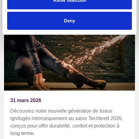
Allow selection
ignifuges au monde font leur apparition au
salon Techtextil
Deny
31 mars 2026
Découvrez notre nouvelle génération de tissus
ignifugés intrinsèquement au salon Techtextil 2026,
conçus pour offrir durabilité, confort et protection à
long terme.