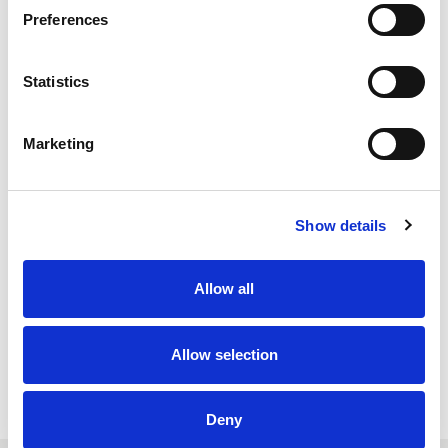
bénéficieront d’une gamme élargie de services, de
Preferences
processus rationalisés et de capacités de livraison
mondiales améliorées.
Statistics
Les équipes de direction de RTS Textiles, TMG et STM
s’engagent à assurer une intégration sans heurts, à
Marketing
maintenir des normes de service élevées et à préserver des
relations solides avec les clients. Il est important de noter
qu’il n’y aura aucun changement concernant les projets en
Show details
cours ou les engagements existants auprès des clients.
Pour plus d’informations sur le groupe de marques RTS,
Allow all
rendez-vous sur
www.rtstextiles.com
RETOUR AUX
Allow selection
NOUVELLES
Deny