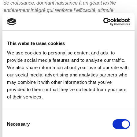
de croissance, donnant naissance à un géant textile
entièrement intégré qui renforce l’efficacité, stimule
l’innovation et répond aux exigences d’un marché mondial
en constante évolution. Ensemble, nous sommes en
mesure de redéfinir les normes du secteur et d’offrir une
valeur exceptionnelle à nos clients. »
This website uses cookies
Avantages de la fusion
We use cookies to personalise content and ads, to
provide social media features and to analyse our traffic.
La fusion avec RTS Textiles Group générera des avantages
We also share information about your use of our site with
significatifs, notamment :
our social media, advertising and analytics partners who
may combine it with other information that you’ve
Une innovation accrue
: La mise en commun des
provided to them or that they’ve collected from your use
ressources et de l’expertise accélérera le
of their services.
développement de solutions textiles de pointe
adaptées aux besoins du marché.
Une présence élargie sur le marché
: Le nouveau
Consent
groupe étendra sa présence sur le marché, au service
Necessary
Selection
de clients issus de divers secteurs et régions.
Une expérience client améliorée
: Les clients