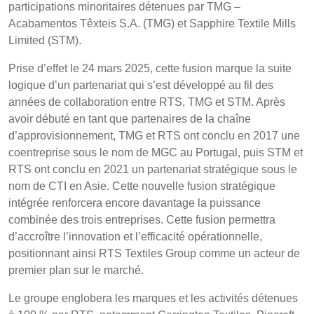
Products
participations minoritaires détenues par TMG –
Acabamentos Têxteis S.A. (TMG) et Sapphire Textile Mills
Limited (STM).
Sustainability
UK, NORTHERN
IRELAND & REPUBLIC
Prise d’effet le 24 mars 2025, cette fusion marque la suite
Media
OF IRELAND
logique d’un partenariat qui s’est développé au fil des
années de collaboration entre RTS, TMG et STM. Après
Événements
avoir débuté en tant que partenaires de la chaîne
d’approvisionnement, TMG et RTS ont conclu en 2017 une
Contact
coentreprise sous le nom de MGC au Portugal, puis STM et
RTS ont conclu en 2021 un partenariat stratégique sous le
Recherche Avancée
nom de CTI en Asie. Cette nouvelle fusion stratégique
intégrée renforcera encore davantage la puissance
Connexion
combinée des trois entreprises. Cette fusion permettra
d’accroître l’innovation et l’efficacité opérationnelle,
positionnant ainsi RTS Textiles Group comme un acteur de
S'inscrire
premier plan sur le marché.
Le groupe englobera les marques et les activités détenues