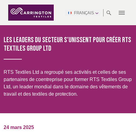
FRANÇAIS
À
RANGÉES
RESPECT DES
NEWSROOM
NSC
AFRICA &
PRODUCTION
NORTH
DSEI
INDUSTRIE
ENVIRONNEMENT
VIDÉOS
SOUTH
INTERSEC
TEAMS
PROPOS
NORMES
SAFETY
MIDDLE
AMERICA
AMERICA
Les leaders du secteur s'unissent pour créer RTS
VÊTEMENTS
PINCROFT
SOINS DE SANTÉ
CONGRESS
EAST
Textiles Group Ltd
PROFESSIONNELS
& EXPO
TÉLÉCHARGEMENTS
ALLTEX
FABRICATION
RAPPORT SUR LE
RETARDATEUR DE
CTI
HÔTELLERIE ET
FLAMMES
DÉVELOPPEMENT
ASIA
AUSTRALIA &
LOISIRS
MGC
DURABLE
IDEX
ENFORCE
NEW ZEALAND
NAUMD
MILITAIRE
RTS Textiles Ltd a regroupé ses activités et celles de ses
TAC
2025
ADVENTUM
partenaires de coentreprise pour former RTS Textiles Group
WATERPROOF
Ltd, un leader mondial dans le domaine des vêtements de
DURABLE
CROATIA, SERBIA,
CYPRUS, GREECE
CARRIÈRES
PARTENAIRES
travail et des textiles de protection.
A+A
BOSNIA,
TECHTEXTIL
& MALTA
ENFORCE
MOTIFS
MONTENEGRO &
TAC (1)
FINITIONS
MACEDONIA
CERTIFICATIONS
TECHTEXTIL
NAUMD
FUTURE
24 mars 2025
(1)
CZECH REP,
2026
ESTONIA,
FORCES