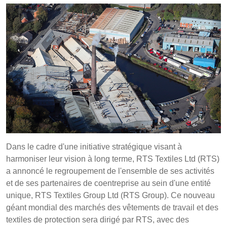
POLAND &
LITHUANIA &
SLOVAKIA
LATVIA
NAUMD 2026 (1)
FUTURE FORCES
(1)
FINLANDE
FRANCE, ITALY,
MOROCCO,
PORTUGAL, SPAIN
& TUNISIA
GERMANY,
HOLLAND
AUSTRIA &
SWITZERLAND
Dans le cadre d'une initiative stratégique visant à
harmoniser leur vision à long terme, RTS Textiles Ltd (RTS)
DINDE
BULGARIA,
BELGIUM,
a annoncé le regroupement de l'ensemble de ses activités
GREECE,
DENMARK,
et de ses partenaires de coentreprise au sein d'une entité
HUNGARY,
ICELAND,
unique, RTS Textiles Group Ltd (RTS Group). Ce nouveau
ROMANIA
NORWAY &
Discover
géant mondial des marchés des vêtements de travail et des
&
SWEDEN
textiles de protection sera dirigé par RTS, avec des
SLOVENIA