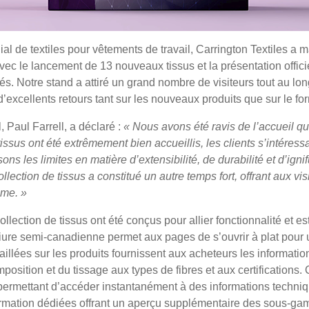
al de textiles pour vêtements de travail, Carrington Textiles a 
ec le lancement de 13 nouveaux tissus et la présentation offici
és. Notre stand a attiré un grand nombre de visiteurs tout au lo
’excellents retours tant sur les nouveaux produits que sur le fo
 Paul Farrell, a déclaré :
« Nous avons été ravis de l’accueil qu
sus ont été extrêmement bien accueillis, les clients s’intéressa
s les limites en matière d’extensibilité, de durabilité et d’ign
ection de tissus a constitué un autre temps fort, offrant aux vis
mme. »
lection de tissus ont été conçus pour allier fonctionnalité et 
liure semi-canadienne permet aux pages de s’ouvrir à plat pour 
aillées sur les produits fournissent aux acheteurs les information
position et du tissage aux types de fibres et aux certifications
rmettant d’accéder instantanément à des informations techniq
ormation dédiées offrant un aperçu supplémentaire des sous-gam