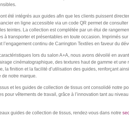
ensibles.
ont été intégrés aux guides afin que les clients puissent directe
uancier en ligne accessible via un code QR permet de consulter
les teintes. La collection est complétée par un étui de rangemen
es à transporter et présentables en toute occasion. Imprimés sur 
nt l’engagement continu de Carrington Textiles en faveur du dé
caractéristiques lors du salon A+A, nous avons dévoilé en avan
airage cinématographique, des textures haut de gamme et une na
, la finition et la facilité d’utilisation des guides, renforçant ain
e de notre marque.
sus et les guides de collection de tissus ont consolidé notre po
s pour vêtements de travail, grâce à l’innovation tant au niveau
eaux guides de collection de tissus, rendez-vous dans notre
sec