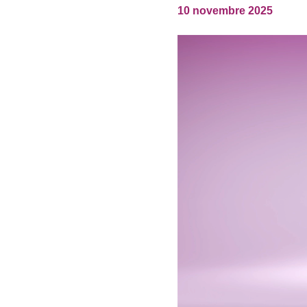
IRELAND & REPUBLIC
10 novembre 2025
OF IRELAND
Products
Sustainability
Media
Événements
Contact
Recherche Avancée
Connexion
S'inscrire