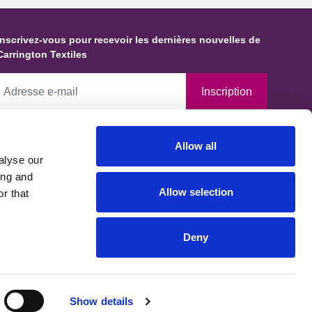
Inscrivez-vous pour recevoir les dernières nouvelles de
Carrington Textiles
Inscription
En cochant cette case, vous autorisez Carrington Textiles à
Allow all
conserver des données et des informations vous concernant et à les
alyse our
tiliser conformément à notre Politique de confidentialité, établie en
ing and
accord avec les exigences du Bureau du commissaire à l'information.
Allow selection
r that
Vous pouvez demander que vos données soient modifiées, mises à
jour ou supprimées.
Deny
Show details
confidentialité