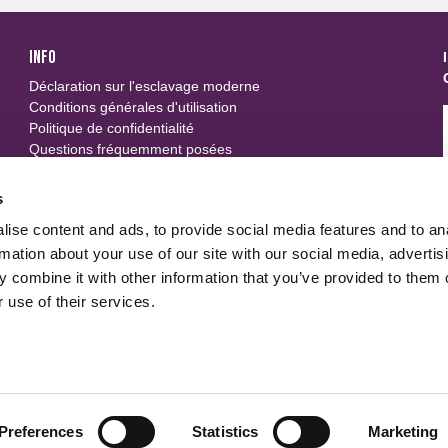
INFO
Déclaration sur l'esclavage moderne
Conditions générales d'utilisation
Politique de confidentialité
Questions fréquemment posées
SUIVEZ-NOUS
s
ise content and ads, to provide social media features and to an
u
rmation about your use of our site with our social media, advertis
 combine it with other information that you’ve provided to them o
 use of their services.
Preferences
Statistics
Marketing
 to track usage and preferences.
I Understand
Politique de 