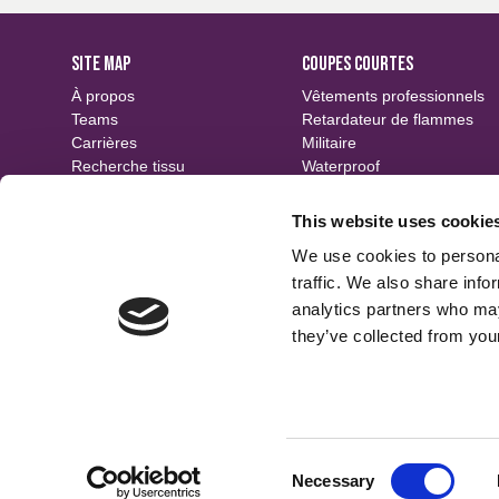
SITE MAP
COUPES COURTES
À propos
Vêtements professionnels
Teams
Retardateur de flammes
Carrières
Militaire
Recherche tissu
Waterproof
Événements
Durable
Contact
Motifs
This website uses cookie
Finitions
We use cookies to personal
traffic. We also share info
analytics partners who may
they’ve collected from your
Consent
Necessary
We use cookies
Selection