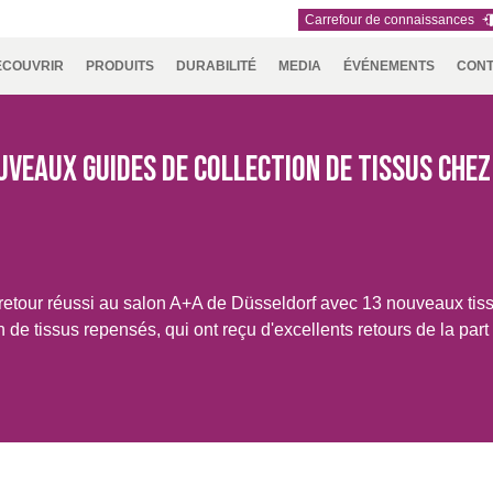
Carrefour de connaissances
ÉCOUVRIR
PRODUITS
DURABILITÉ
MEDIA
ÉVÉNEMENTS
CON
IE
NNEMENT
RSEC
UTH
TEAMS
IDEX
ASIA
RAPPORT SUR LE
TÉLÉCHARGEMENTS
ENFORCE
AUSTRALIA
CARRIÈRES
NAUMD
CROATIA,
A+A
PA
ERICA
DÉVELOPPEMENT
TAC
& NEW
2025
SERBIA,
 SANTÉ
DURABLE
ZEALAND
BOSNIA,
veaux guides de collection de tissus chez
MONTENE
ION
& MACEDO
IE ET LOISIRS
026
FUTURE FORCES
NAUMD 2026 
NCE,
GERMANY,
HOLLAND
DINDE
tour réussi au salon A+A de Düsseldorf avec 13 nouveaux tissus
Y,
AUSTRIA &
ROCCO,
SWITZERLAND
 de tissus repensés, qui ont reçu d'excellents retours de la part 
TUGAL,
IN &
ISIA